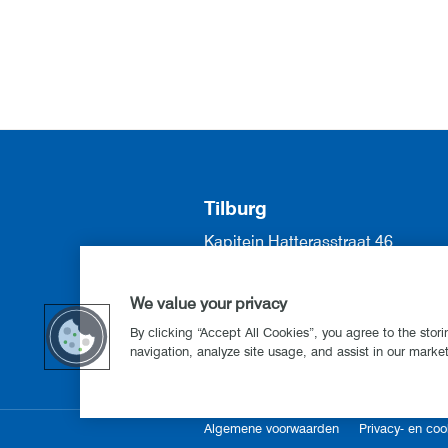
Tilburg
Kapitein Hatterasstraat 46
5015 BB Tilburg
013 571 57 70
We value your privacy
info@lkqvanesch.nl
By clicking “Accept All Cookies”, you agree to the stor
navigation, analyze site usage, and assist in our marketi
Algemene voorwaarden
Privacy- en coo