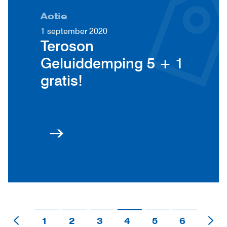
Actie
1 september 2020
Teroson
Geluiddemping 5 + 1
gratis!
1
2
3
4
5
6