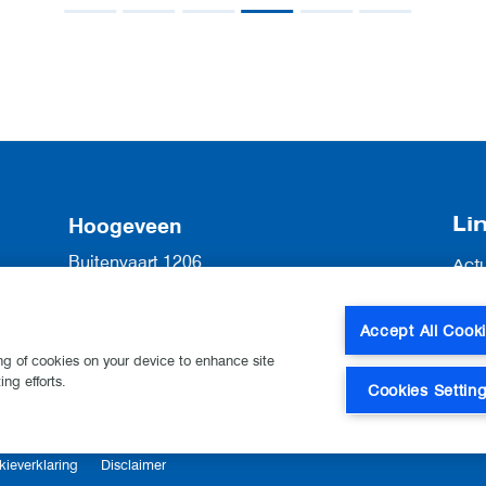
Li
Hoogeveen
Buitenvaart 1206
Act
7905 SG Hoogeveen
Vac
Ove
0528 22 55 22
Accept All Cook
Con
hoogeveen@lkqvanesch.nl
ing of cookies on your device to enhance site
ng efforts.
Cookies Settin
kieverklaring
Disclaimer