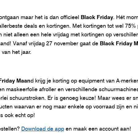
Black Friday
t ontgaan maar het is dan officieel
. Hét mom
allerbeste deals en kortingen. Met kortingen tot wel 75%
en niet alleen een hele vrijdag met kortingen op verschil
Black Friday 
and! Vanaf vrijdag 27 november gaat de
 van het jaar.
Friday Maan
d krijg je korting op equipment van A-merke
en maskeerfolie afroller en verschillende schuurmachines
rlei schuurstroken. Er is genoeg keuze! Maar wees er sne
ucten waarvan er nog maar enkele op voorraad zijn en n
s ook echt op!
estellen?
Download de app
en maak een account aan!