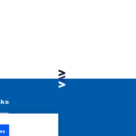
nks
ueel
atures
r ons
ies
tact