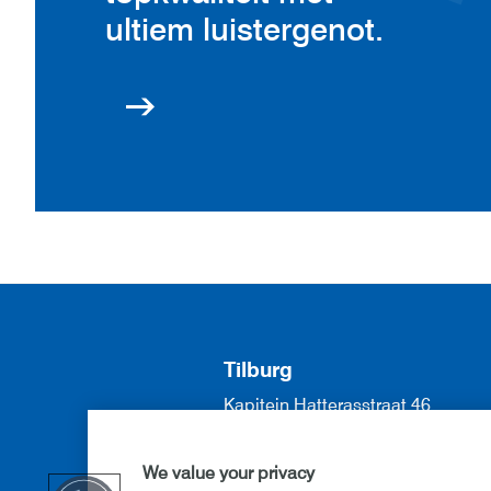
ultiem luistergenot.
Tilburg
Kapitein Hatterasstraat 46
5015 BB Tilburg
013 571 57 70
We value your privacy