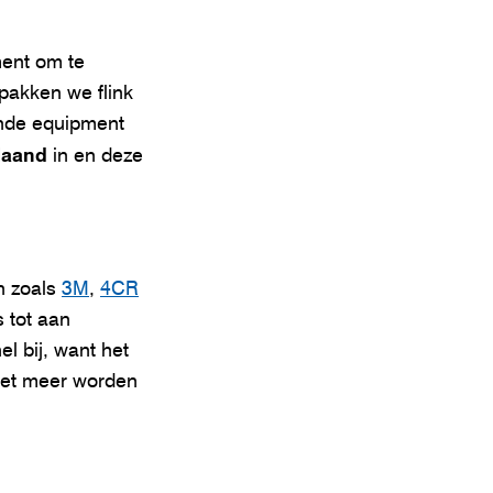
ent om te
 pakken we flink
lende equipment
Maand
in en deze
n zoals
3M
,
4CR
 tot aan
l bij, want het
iet meer worden