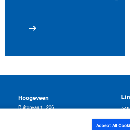
Li
Hoogeveen
Buitenvaart 1206
Act
7905 SG Hoogeveen
Vac
Ove
0528 22 55 22
Accept All Cook
Con