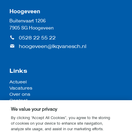
Hoogeveen
Buitenvaart 1206
7905 SG Hoogeveen
0528 22 55 22
hoogeveen@lkqvanesch.nl
Links
Actueel
Vacatures
Over ons
Contact
We value your privacy
By clicking “Accept All Cookies”, you agree to the storing
of cookies on your device to enhance site navigation,
Algemene voorwaarden
analyze site usage, and assist in our marketing efforts.