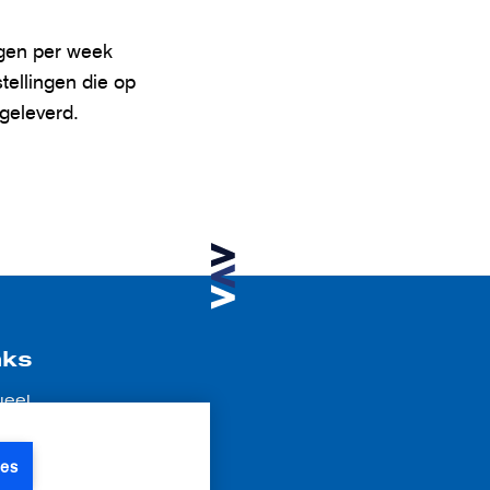
agen per week
tellingen die op
geleverd.
nks
ueel
atures
r ons
ies
tact