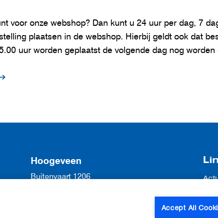
unt voor onze webshop? Dan kunt u 24 uur per dag, 7 d
elling plaatsen in de webshop. Hierbij geldt ook dat bes
5.00 uur worden geplaatst de volgende dag nog worden 
Li
Hoogeveen
Buitenvaart 1206
Act
7905 SG Hoogeveen
Vac
Ove
0528 22 55 22
Accept All Cook
Con