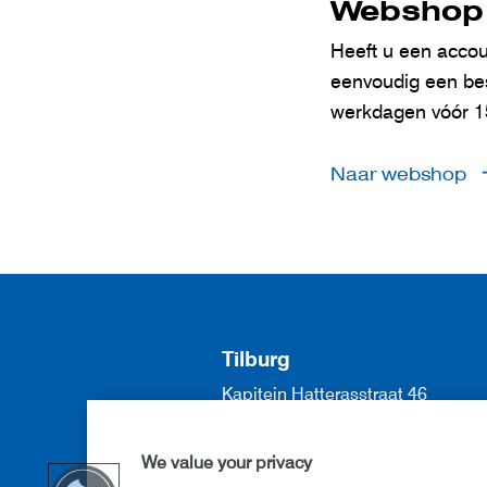
Webshop
Heeft u een acco
eenvoudig een best
werkdagen vóór 1
Naar webshop
Tilburg
Kapitein Hatterasstraat 46
5015 BB Tilburg
013 571 57 70
We value your privacy