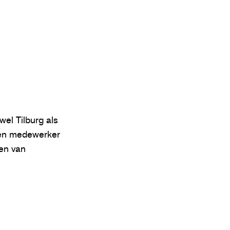
el Tilburg als
 een medewerker
sen van