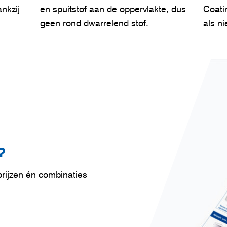
nkzij
en spuitstof aan de oppervlakte, dus
Coati
geen rond dwarrelend stof.
als n
?
prijzen én combinaties