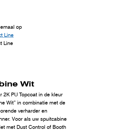
elemaal op
t Line
t Line
bine Wit
er 2K PU Topcoat in de kleur
ne Wit” in combinatie met de
horende verharder en
nner. Voor als uw spuitcabine
iet met Dust Control of Booth