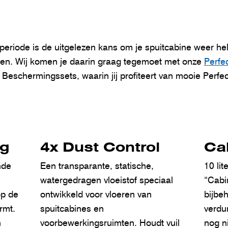
periode is de uitgelezen kans om je spuitcabine weer h
jgen. Wij komen je daarin graag tegemoet met onze
Perfec
 Beschermingssets, waarin jij profiteert van mooie Perfec
ng
4x Dust Control
Ca
nde
Een transparante, statische,
10 lit
watergedragen vloeistof speciaal
“Cabi
op de
ontwikkeld voor vloeren van
bijbe
rmt.
spuitcabines en
verdu
n
voorbewerkingsruimten. Houdt vuil
nog n