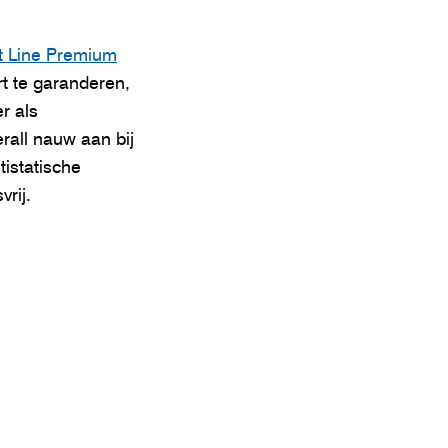
t Line Premium
t te garanderen,
r als
rall nauw aan bij
tistatische
vrij.