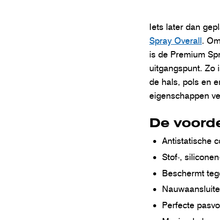
Iets later dan ge
Spray Overall
. Om
is de Premium Spr
uitgangspunt. Zo i
de hals, pols en 
eigenschappen verb
De voord
Antistatische 
Stof-, siliconen
Beschermt teg
Nauwaansluite
Perfecte pasvo