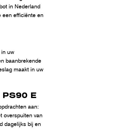
bot in Nederland
een efficiënte en
 in uw
een baanbrekende
ieslag maakt in uw
e PS90 E
lopdrachten aan:
et overspuiten van
 dagelijks bij en