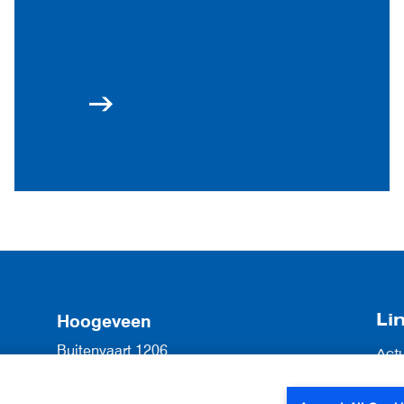
Li
Hoogeveen
Buitenvaart 1206
Act
7905 SG Hoogeveen
Vac
Ove
0528 22 55 22