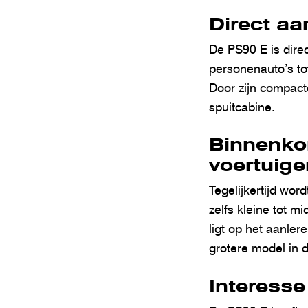
Direct aa
De PS90 E is direc
personenauto’s tot
Door zijn compact
spuitcabine.
Binnenkor
voertuige
Tegelijkertijd wor
zelfs kleine tot m
ligt op het aanle
grotere model in 
Interesse