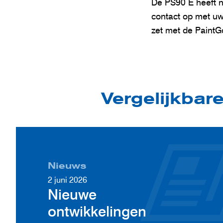
De PS90 E heeft no
contact op met uw
zet met de PaintG
Vergelijkbar
Nieuws
2 juni 2026
Nieuwe
ontwikkelingen