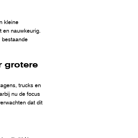
n kleine
ënt en nauwkeurig.
ke bestaande
 grotere
wagens, trucks en
arbij nu de focus
verwachten dat dit