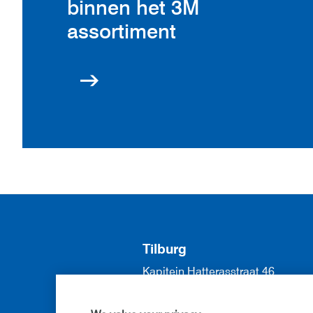
binnen het 3M
assortiment
Tilburg
Kapitein Hatterasstraat 46
5015 BB Tilburg
013 571 57 70