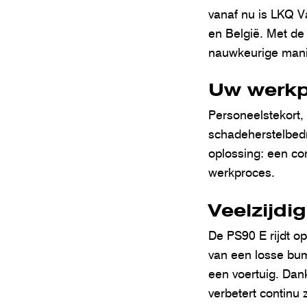
vanaf nu is LKQ V
en België. Met de
nauwkeurige manie
Uw werkp
Personeelstekort,
schadeherstelbedr
oplossing: een co
werkproces.
Veelzijdi
De PS90 E rijdt op
van een losse bump
een voertuig. Dank
verbetert continu z