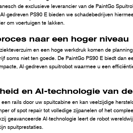
anesch de exclusieve leverancier van de PaintGo Spuitro
 AI-gedreven PS90 E bieden we schadebedrijven hiermee 
r om voertuigen te lakken.
roces naar een hoger niveau
 ziekteverzuim en een hoge werkdruk komen de planning
ijf soms niet ten goede. De PaintGo PS90 E biedt dan 
mpacte, AI-gedreven spuitrobot waarmee u een efficiënt
gheid en AI-technologie van d
 een rails door uw spuitcabine en kan veelzijdige herste
er of spot repair tot volledige zijpanelen of het comple
zij geavanceerde AI-technologie leert de robot wereldwijd
ijn spuitprestaties.