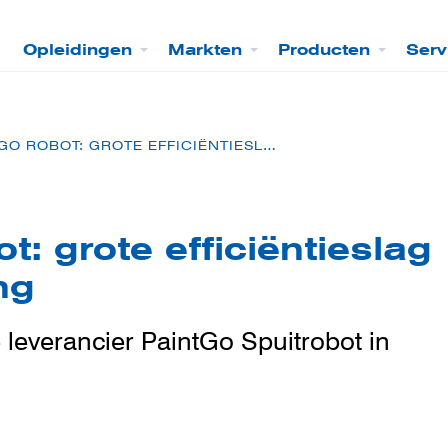
Opleidingen
Markten
Producten
Serv
PAINTGO ROBOT: GROTE EFFICIËNTIESLAG IN UW PLANNING
t: grote efficiëntieslag
ng
everancier PaintGo Spuitrobot in