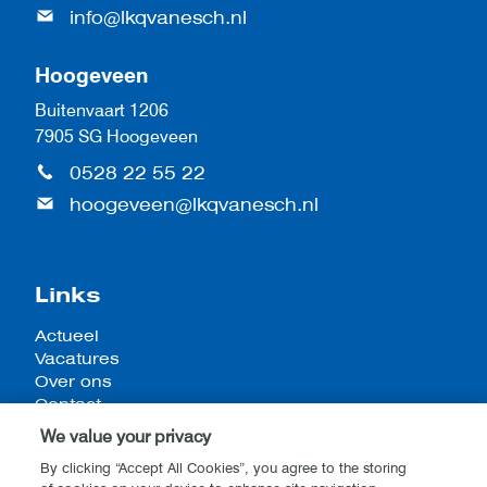
info@lkqvanesch.nl
Hoogeveen
Buitenvaart 1206
7905 SG Hoogeveen
0528 22 55 22
hoogeveen@lkqvanesch.nl
Links
Actueel
Vacatures
Over ons
Contact
We value your privacy
By clicking “Accept All Cookies”, you agree to the storing