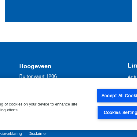
Li
Hoogeveen
Buitenvaart 1206
Act
7905 SG Hoogeveen
Vac
Ove
0528 22 55 22
Accept All Cook
Con
hoogeveen@lkqvanesch.nl
ing of cookies on your device to enhance site
ng efforts.
Cookies Settin
kieverklaring
Disclaimer