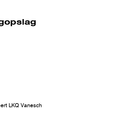
ogopslag
deert LKQ Vanesch