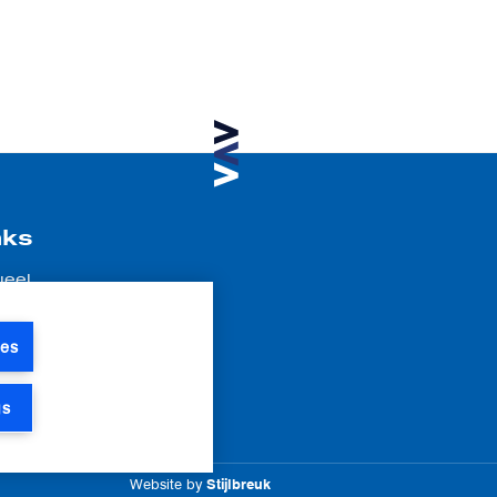
nks
ueel
atures
r ons
ies
tact
gs
Website by
Stijlbreuk