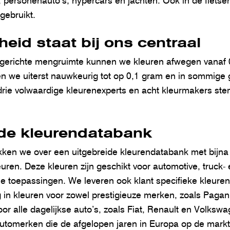
s, personenauto’s, hypercars en jachten. Ook in de fiets
gebruikt.
theid staat bij ons centraal
gerichte mengruimte kunnen we kleuren afwegen vanaf 0,
ken we uiterst nauwkeurig tot op 0,1 gram en in sommige g
rie volwaardige kleurenexperts en acht kleurmakers st
ide kleurendatabank
ken we over een uitgebreide kleurendatabank met bijna
euren. Deze kleuren zijn geschikt voor automotive, truck-
le toepassingen. We leveren ook klant specifieke kleuren
 in kleuren voor zowel prestigieuze merken, zoals Pagani
or alle dagelijkse auto’s, zoals Fiat, Renault en Volksw
tomerken die de afgelopen jaren in Europa op de markt 