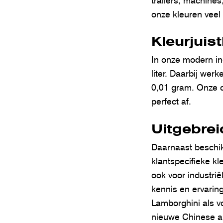
trailers, machine
onze kleuren veel 
Kleurjuis
In onze modern in
liter. Daarbij wer
0,01 gram. Onze d
perfect af.
Uitgebre
Daarnaast beschik
klantspecifieke kl
ook voor industrië
kennis en ervaring
Lamborghini als vo
nieuwe Chinese au