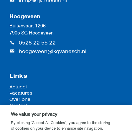
info@lkqvanesch.nl
Hoogeveen
Buitenvaart 1206
7905 SG Hoogeveen
0528 22 55 22
hoogeveen@lkqvanesch.nl
Links
Actueel
Vacatures
Over ons
Contact
We value your privacy
By clicking “Accept All Cookies”, you agree to the storing
of cookies on your device to enhance site navigation,
Algemene voorwaarden